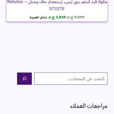
مكواة فرد الشعر بيبي ليس، إستخدام جاف ومبلل – Babyliss
ST327E
السعر
السعر
2,599
ج.م
1,849
ج.م
شامل الضريبة
الأصلي
الحالي
هو:
هو:
2,599 ج.م.
1,849 ج.م.
ا
ل
ب
ح
مراجعات العملاء
ث