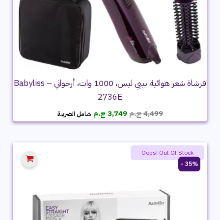
فرشاة شعر هوائية بيبي ليس، 1000 وات، أرجواني – Babyliss
2736E
السعر
السعر
4,499
ج.م
3,749
ج.م
شامل الضريبة
الأصلي
الحالي
هو:
هو:
4,499 ج.م.
3,749 ج.م.
Oops! Out Of Stock
35% -