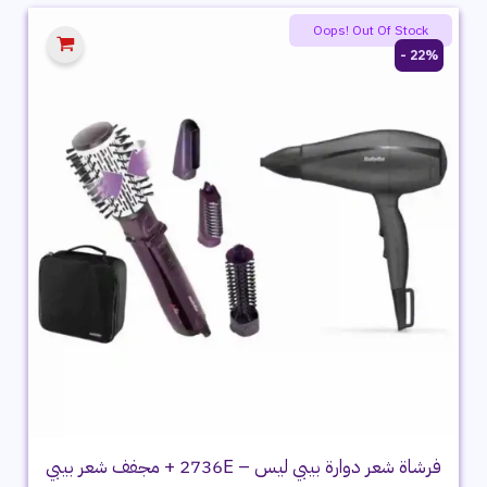
3,999 ج.م.
3,129 ج.م.
Oops! Out Of Stock
22% -
فرشاة شعر دوارة بيبي ليس – 2736E + مجفف شعر بيبي