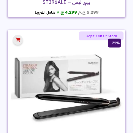
بيبي ليس – ST396ALE
السعر
السعر
5,299
ج.م
4,299
ج.م
شامل الضريبة
الأصلي
الحالي
هو:
هو:
5,299 ج.م.
4,299 ج.م.
Oops! Out Of Stock
21% -