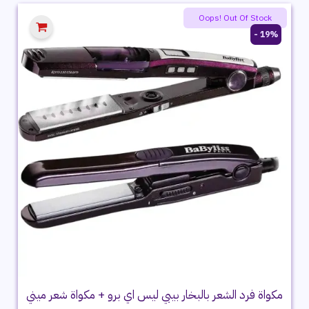
2,599 ج.م.
1,899 ج.م.
Oops! Out Of Stock
19% -
مكواة فرد الشعر بالبخار بيبي ليس اي برو + مكواة شعر ميني