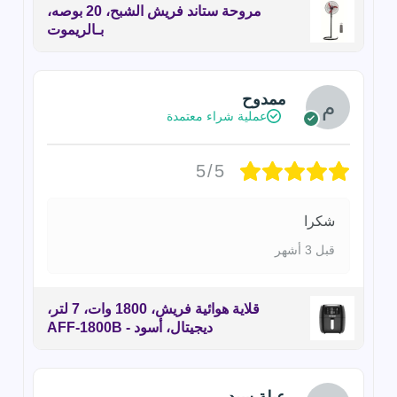
مروحة ستاند فريش الشبح، 20 بوصه،
بـالريموت
ممدوح
عملية شراء معتمدة
5/5
شكرا
قبل 3 أشهر
قلاية هوائية فريش، 1800 وات، 7 لتر،
ديجيتال، أسود - AFF-1800B