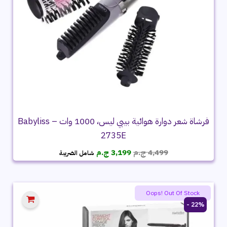
فرشاة شعر دوارة هوائية بيبي ليس، 1000 وات – Babyliss
2735E
السعر
السعر
4,499
ج.م
3,199
ج.م
شامل الضريبة
الأصلي
الحالي
هو:
هو:
4,499 ج.م.
3,199 ج.م.
Oops! Out Of Stock
22% -