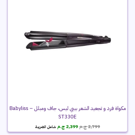
مكواة فرد و تجعيد الشعر بيبي ليس، جاف ومبلل – Babyliss
ST330E
السعر
السعر
2,799
ج.م
2,399
ج.م
شامل الضريبة
الأصلي
الحالي