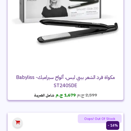
مكواة فرد الشعر بيبي ليس، ألواح سيراميك- Babyliss
ST240SDE
السعر
السعر
2,599
ج.م
1,679
ج.م
شامل الضريبة
الأصلي
الحالي
هو:
هو:
2,599 ج.م.
1,679 ج.م.
Oops! Out Of Stock
14% -