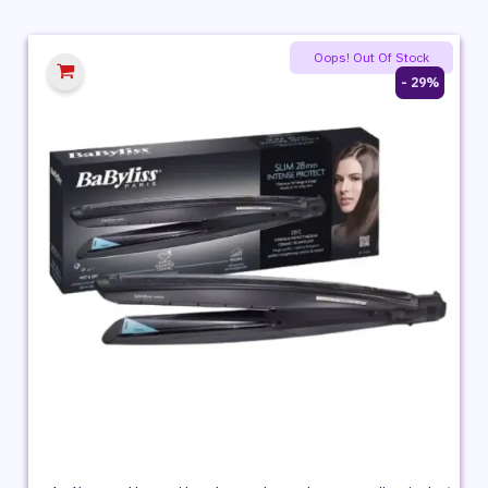
هو:
هو:
2,799 ج.م.
2,399 ج.م.
Oops! Out Of Stock
29% -