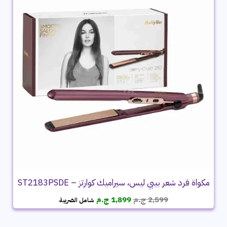
مكواة فرد شعر بيبي ليس، سيراميك كوارتز – ST2183PSDE
السعر
السعر
2,599
ج.م
1,899
ج.م
شامل الضريبة
الأصلي
الحالي
هو:
هو: