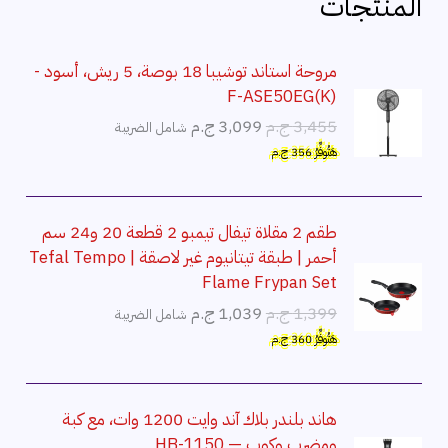
المنتجات
مروحة استاند توشيبا 18 بوصة، 5 ريش، أسود -
F-ASE50EG(K)
ا
ا
3,455
ج.م
3,099
ج.م
شامل الضريبة
ل
ل
هَتُوفِّرُ
356
ج.م
س
س
ع
ع
ر
ر
طقم 2 مقلاة تيفال تيمبو 2 قطعة 20 و24 سم
ا
ا
أحمر | طبقة تيتانيوم غير لاصقة | Tefal Tempo
ل
ل
Flame Frypan Set
أ
ح
ا
ا
1,399
ج.م
1,039
ج.م
شامل الضريبة
ص
ا
ل
ل
هَتُوفِّرُ
360
ج.م
ل
ل
س
س
ي
ي
ع
ع
ه
ه
ر
ر
هاند بلندر بلاك آند وايت 1200 وات، مع كبة
و
و
ا
ا
ومضرب وكوب — HB-1150