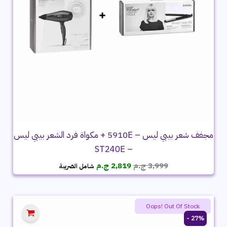
مجفف شعر بيبي ليس – 5910E + مكواة فرد الشعر بيبي ليس
– ST240E
السعر
السعر
3,999
ج.م
2,819
ج.م
شامل الضريبة
الأصلي
الحالي
هو:
هو:
3,999 ج.م.
2,819 ج.م.
Oops! Out Of Stock
27% -