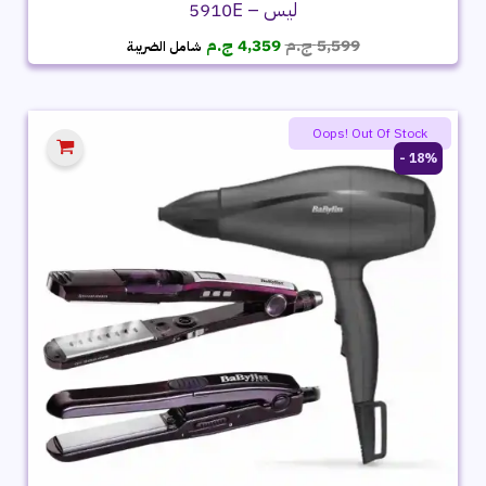
ليس – 5910E
السعر
السعر
5,599
ج.م
4,359
ج.م
شامل الضريبة
الأصلي
الحالي
هو:
هو:
5,599 ج.م.
4,359 ج.م.
Oops! Out Of Stock
18% -