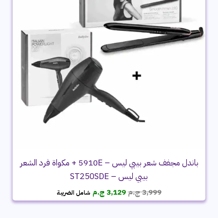
باندل مجفف شعر بيبي ليس – 5910E + مكواة فرد الشعر
بيبي ليس – ST250SDE
السعر
السعر
3,999
ج.م
3,129
ج.م
شامل الضريبة
الأصلي
الحالي
هو:
هو: