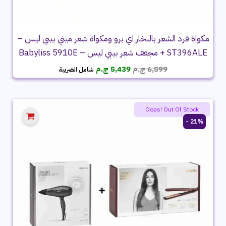
مكواة فرد الشعر بالبخار اي برو ومكواة شعر ميني بيبي ليس –
ST396ALE + مجفف شعر بيبي ليس – Babyliss 5910E
السعر
السعر
6,599
ج.م
5,439
ج.م
شامل الضريبة
الأصلي
الحالي
هو:
هو:
6,599 ج.م.
5,439 ج.م.
Oops! Out Of Stock
21% -