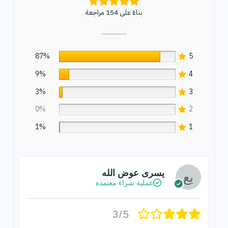
بناءً على 154 مراجعة
87%
5
9%
4
3%
3
0%
2
1%
1
يسرى عوض الله
عملية شراء معتمدة
3/5