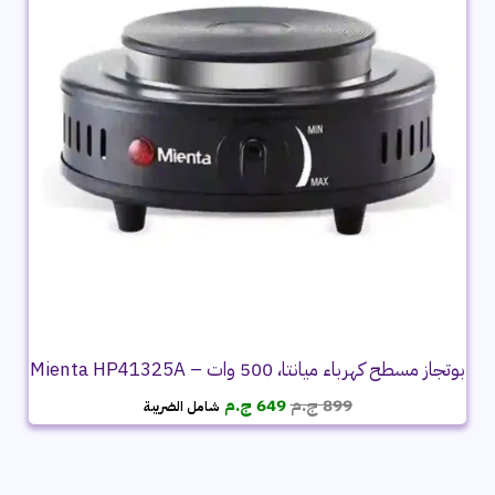
بوتجاز مسطح كهرباء ميانتا، 500 وات – Mienta HP41325A
السعر
السعر
899
ج.م
649
ج.م
شامل الضريبة
الأصلي
الحالي
هو:
هو:
899 ج.م.
649 ج.م.