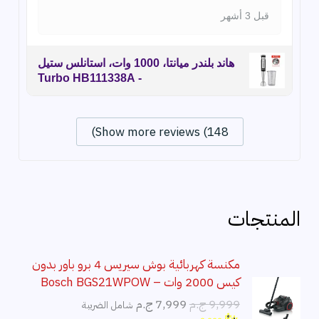
قبل 3 أشهر
هاند بلندر ميانتا، 1000 وات، استانلس ستيل
- Turbo HB111338A
Show more reviews (148)
المنتجات
مكنسة كهربائية بوش سيريس 4 برو باور بدون
كيس 2000 وات – Bosch BGS21WPOW
ا
ا
9,999
ج.م
7,999
ج.م
شامل الضريبة