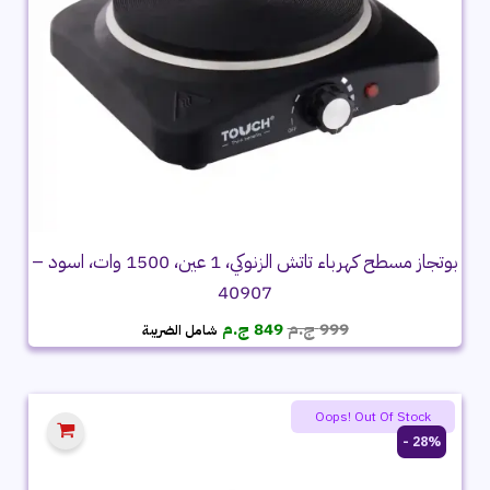
بوتجاز مسطح كهرباء تاتش الزنوكي، 1 عين، 1500 وات، اسود –
40907
السعر
السعر
999
ج.م
849
ج.م
شامل الضريبة
الأصلي
الحالي
هو:
هو:
999 ج.م.
849 ج.م.
Oops! Out Of Stock
28% -