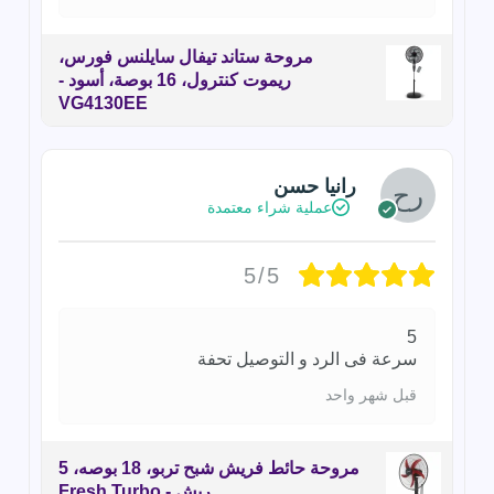
مروحة ستاند تيفال سايلنس فورس،
ريموت كنترول، 16 بوصة، أسود -
VG4130EE
رانيا حسن
عملية شراء معتمدة
5/5
5
سرعة فى الرد و التوصيل تحفة
قبل شهر واحد
مروحة حائط فريش شبح تربو، 18 بوصه، 5
ريش - Fresh Turbo