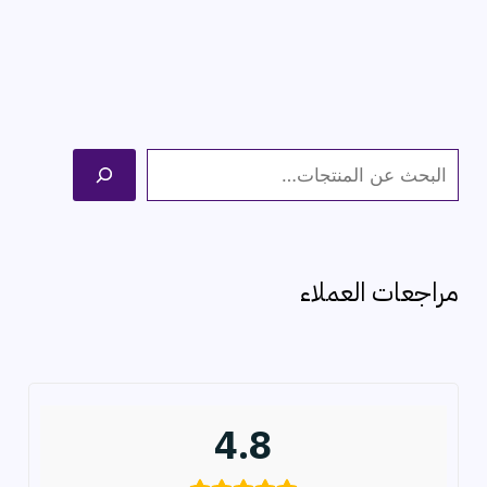
ا
ل
ب
ح
مراجعات العملاء
ث
4.8