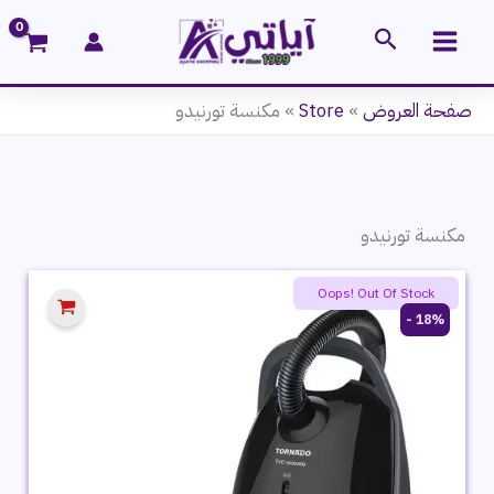
خطي
البحث
لى
لمحتوى
صفحة العروض
»
Store
»
مكنسة تورنيدو
مكنسة تورنيدو
Oops! Out Of Stock
18% -