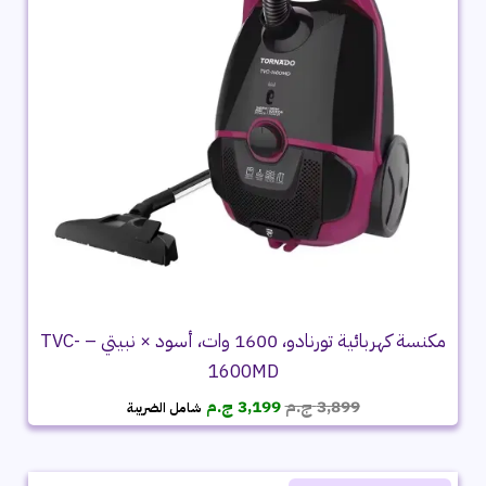
مكنسة كهربائية تورنادو، 1600 وات، أسود × نبيتي – TVC-
1600MD
السعر
السعر
3,899
ج.م
3,199
ج.م
شامل الضريبة
الأصلي
الحالي
هو:
هو:
3,899 ج.م.
3,199 ج.م.