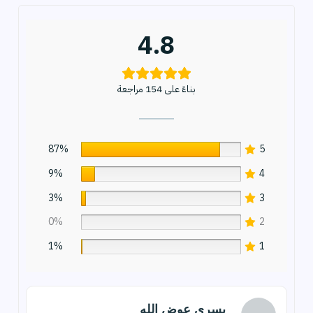
4.8
بناءً على 154 مراجعة
87%
5
9%
4
3%
3
0%
2
1%
1
يسرى عوض الله