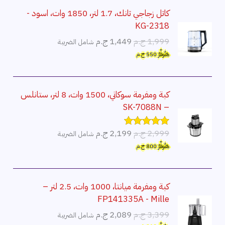
كاتل زجاجي تانك، 1.7 لتر، 1850 وات، اسود -
KG-2318
ا
ا
1,999
ج.م
1,449
ج.م
شامل الضريبة
ل
ل
هَتُوفِّرُ
550
ج.م
س
س
ع
ع
ر
ر
كبة ومفرمة سوكاني، 1500 وات، 8 لتر، ستانلس
ا
ا
– SK-7088N
ل
ل
أ
ح
ا
ا
2,999
ج.م
2,199
ج.م
شامل الضريبة
تم التقييم
ص
ا
5.00
من 5
ل
ل
هَتُوفِّرُ
800
ج.م
ل
ل
س
س
ي
ي
ع
ع
ه
ه
ر
ر
كبة ومفرمة ميانتا، 1000 وات، 2.5 لتر –
و
و
ا
ا
FP141335A - Mille
:
:
ل
ل
ا
ا
3,399
ج.م
2,089
ج.م
شامل الضريبة
1
1
أ
ح