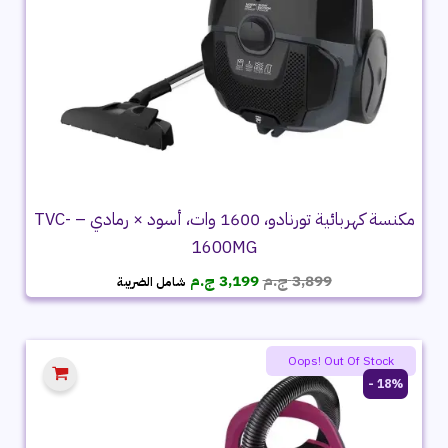
مكنسة كهربائية تورنادو، 1600 وات، أسود × رمادي – TVC-
1600MG
السعر
السعر
3,899
ج.م
3,199
ج.م
شامل الضريبة
الأصلي
الحالي
هو:
هو:
3,899 ج.م.
3,199 ج.م.
Oops! Out Of Stock
18% -