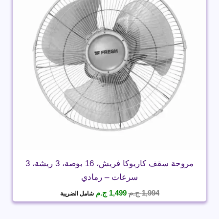
مروحة سقف كاريوكا فريش، 16 بوصة، 3 ريشة، 3
سرعات – رمادي
السعر
السعر
1,994
ج.م
1,499
ج.م
شامل الضريبة
الأصلي
الحالي
هو:
هو: