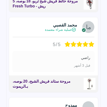
مروحة حائط فريش شبح تربو، 18 بوصه، 5
ريش - Fresh Turbo
محمد القصبي
عملية شراء معتمدة
5/5
راضي
قبل 3 أشهر
مروحة ستاند فريش الشبح، 20 بوصه،
بـالريموت
ممدوح