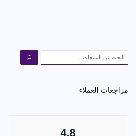
1,994 ج.م.
1,499 ج.م.
ا
ل
ب
ح
مراجعات العملاء
ث
4.8