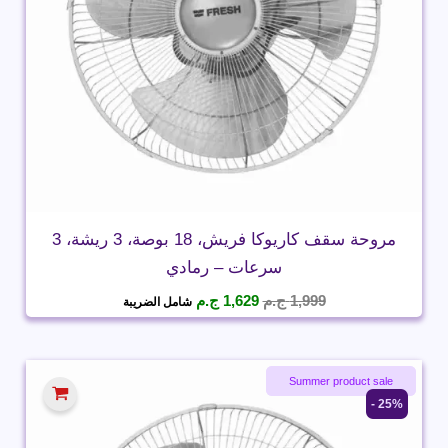
مروحة سقف كاريوكا فريش، 18 بوصة، 3 ريشة، 3
سرعات – رمادي
السعر
السعر
1,999
ج.م
1,629
ج.م
شامل الضريبة
الأصلي
الحالي
هو:
هو:
1,999 ج.م.
1,629 ج.م.
ayatie 🌻 offers
Summer product sale
25% -