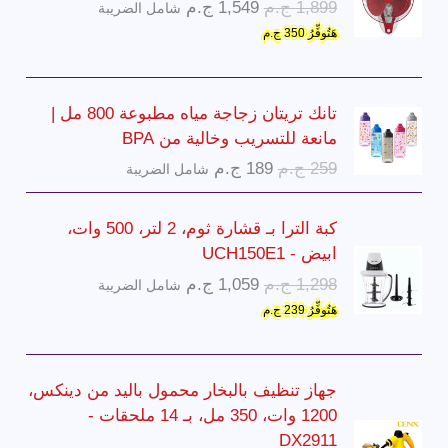
ا
ا
1,899
ج.م
1,549
ج.م
شامل الضريبة
ل
ل
هَتُوفِّرُ
350
ج.م
س
س
ع
ع
ر
ر
تانك تريتان زجاجة مياه مطبوعة 800 مل |
ا
ا
مانعة للتسريب وخالية من BPA
ل
ل
ا
ا
259
ج.م
189
ج.م
شامل الضريبة
أ
ح
ل
ل
ص
ا
س
س
كبة الترا بـ قشارة ثوم، 2 لتر، 500 وات،
ل
ل
ع
ع
ابيض - UCH150E1
ي
ي
ر
ر
ه
ه
ا
ا
1,298
ج.م
1,059
ج.م
شامل الضريبة
ا
ا
و
و
ل
ل
هَتُوفِّرُ
239
ج.م
ل
ل
:
:
س
س
أ
ح
1
1
ع
ع
ص
ا
,
,
ر
ر
جهاز تنظيف بالبخار محمول باليد من دينكس،
ل
ل
5
8
ا
ا
1200 وات، 350 مل، بـ 14 ملحقات -
ي
ي
4
9
ل
ل
DX2911
ه
ه