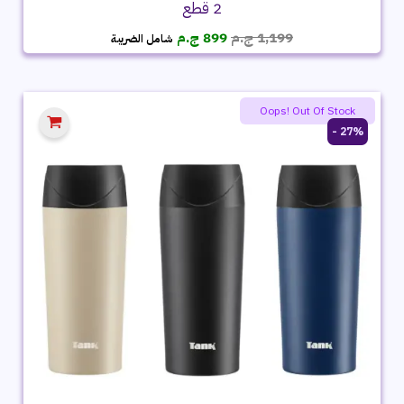
2 قطع
السعر
السعر
1,199
ج.م
899
ج.م
شامل الضريبة
الأصلي
الحالي
هو:
هو:
1,199 ج.م.
899 ج.م.
Oops! Out Of Stock
27% -