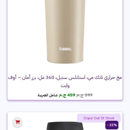
مج حراري تانك مي، استانلس ستيل، 360 مل، بزر أمان – أوف
وايت
السعر
السعر
599
ج.م
459
ج.م
شامل الضريبة
الأصلي
الحالي
هو:
هو:
599 ج.م.
459 ج.م.
Oops! Out Of Stock
33% -