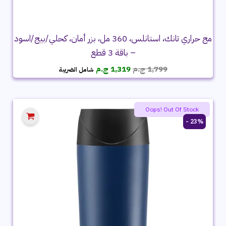
مج حراري تانك، استانلس، 360 مل، بزر أمان، كحلي/بيج/اسود
– باقة 3 قطع
السعر
السعر
1,799
ج.م
1,319
ج.م
شامل الضريبة
الأصلي
الحالي
هو:
هو:
1,799 ج.م.
1,319 ج.م.
Oops! Out Of Stock
23% -