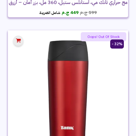
مج حراري تانك مي، استانلس ستيل، 360 مل، بزر أمان – أزرق
السعر
السعر
599
ج.م
449
ج.م
شامل الضريبة
الأصلي
الحالي
هو:
هو:
599 ج.م.
449 ج.م.
Oops! Out Of Stock
32% -