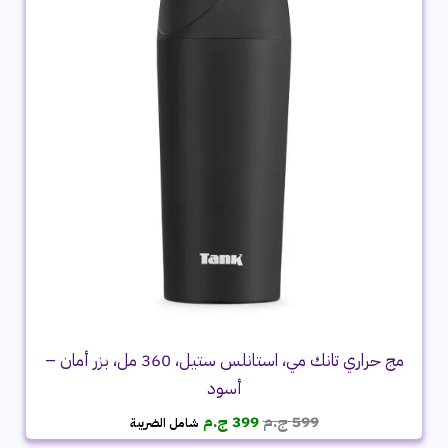
مج حراري تانك مي، استانلس ستيل، 360 مل، بزر أمان –
أسود
السعر
السعر
599
ج.م
399
ج.م
شامل الضريبة
الأصلي
الحالي