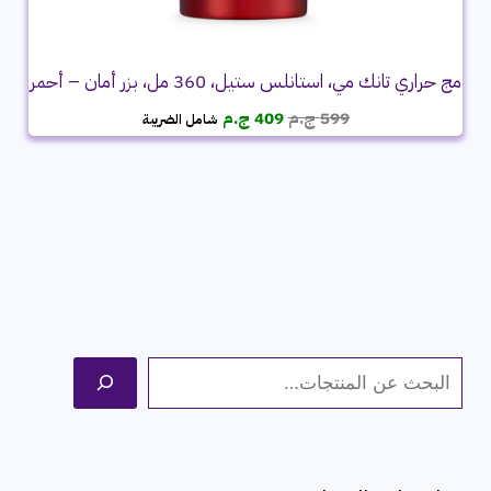
مج حراري تانك مي، استانلس ستيل، 360 مل، بزر أمان – أحمر
السعر
السعر
599
ج.م
409
ج.م
شامل الضريبة
الأصلي
الحالي
هو:
هو:
599 ج.م.
409 ج.م.
ا
ل
ب
ح