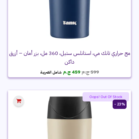
مج حراري تانك مي، استانلس ستيل، 360 مل، بزر أمان – أزرق
داكن
السعر
السعر
599
ج.م
459
ج.م
شامل الضريبة
الأصلي
الحالي
هو:
هو:
599 ج.م.
459 ج.م.
Oops! Out Of Stock
23% -