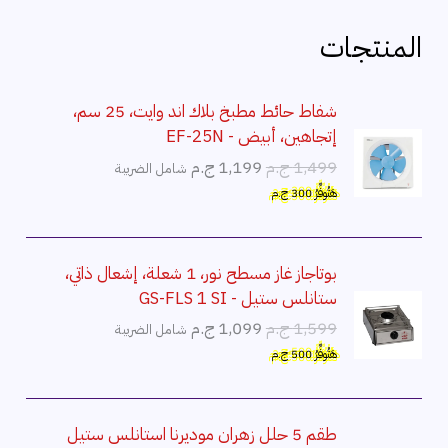
المنتجات
شفاط حائط مطبخ بلاك اند وايت، 25 سم،
إتجاهين، أبيض - EF-25N
ا
ا
1,499
ج.م
1,199
ج.م
شامل الضريبة
ل
ل
هَتُوفِّرُ
300
ج.م
س
س
ع
ع
ر
ر
بوتاجاز غاز مسطح نور، 1 شعلة، إشعال ذاتي،
ا
ا
ستانلس ستيل - GS-FLS 1 SI
ل
ل
ا
ا
1,599
ج.م
1,099
ج.م
شامل الضريبة
أ
ح
ل
ل
هَتُوفِّرُ
500
ج.م
ص
ا
س
س
ل
ل
ع
ع
ي
ي
ر
ر
طقم 5 حلل زهران موديرنا استانلس ستيل
ه
ه