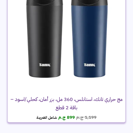
مج حراري تانك، استانلس، 360 مل، بزر أمان، كحلي/اسود –
باقة 2 قطع
السعر
السعر
1,199
ج.م
899
ج.م
شامل الضريبة
الأصلي
الحالي
هو:
هو: