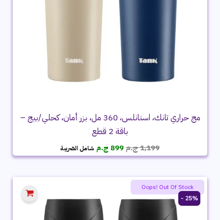
مج حراري تانك، استانلس، 360 مل، بزر أمان، كحلي/بيج –
باقة 2 قطع
السعر
السعر
1,199
ج.م
899
ج.م
شامل الضريبة
الأصلي
الحالي
هو:
هو:
1,199 ج.م.
899 ج.م.
Oops! Out Of Stock
25% -