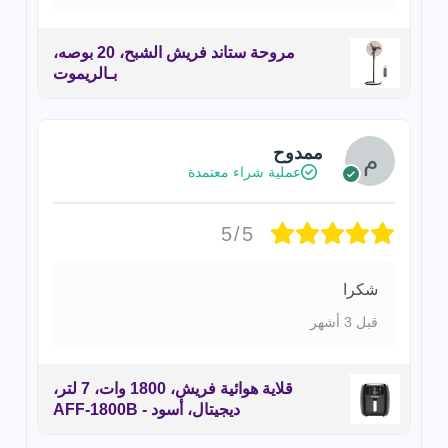
مروحة ستاند فريش الشبح، 20 بوصه،
بـالريموت
ممدوح
عملية شراء معتمدة
5/5
شكرا
قبل 3 أشهر
قلاية هوائية فريش، 1800 وات، 7 لتر،
ديجيتال، أسود - AFF-1800B