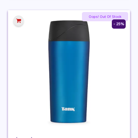
هو:
هو:
599 ج.م.
399 ج.م.
Oops! Out Of Stock
25% -