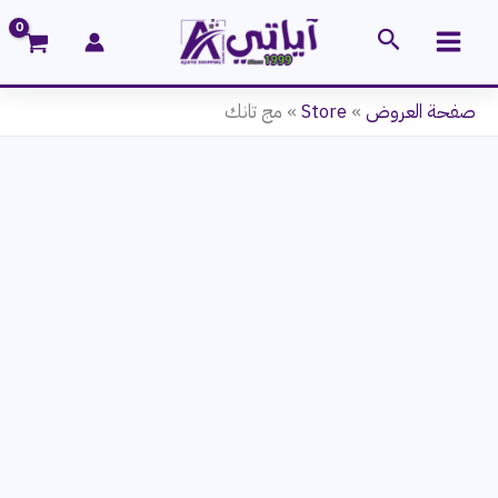
خطي
البحث
لى
لمحتوى
صفحة العروض
»
Store
»
مج تانك