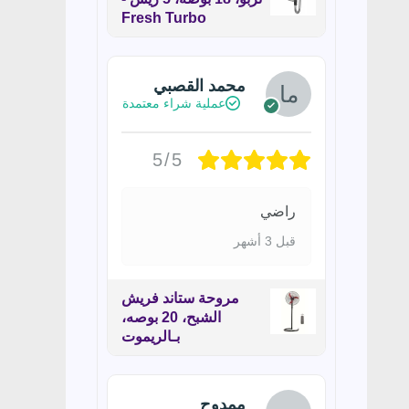
Fresh Turbo
محمد القصبي
عملية شراء معتمدة
5/5
راضي
قبل 3 أشهر
مروحة ستاند فريش
الشبح، 20 بوصه،
بـالريموت
ممدوح