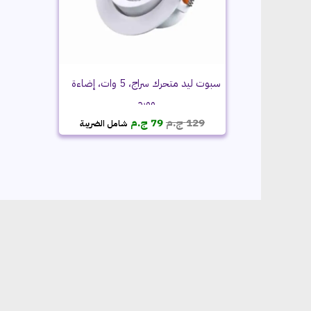
سبوت ليد متحرك سراج، 5 وات، إضاءة
وورم
السعر
السعر
129
ج.م
79
ج.م
شامل الضريبة
الأصلي
الحالي
هو:
هو:
129 ج.م.
79 ج.م.