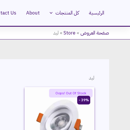
خطي
لى
الرئيسية
كل المنتجات
About
tact Us
لمحتوى
صفحة العروض
»
Store
»
ليد
ليد
Oops! Out Of Stock
39% -