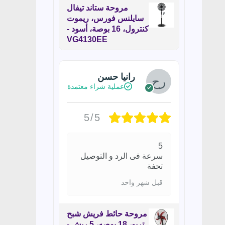
مروحة ستاند تيفال
سايلنس فورس، ريموت
كنترول، 16 بوصة، أسود -
VG4130EE
رانيا حسن
عملية شراء معتمدة
5/5
5
سرعة فى الرد و التوصيل
تحفة
قبل شهر واحد
مروحة حائط فريش شبح
تربو، 18 بوصه، 5 ريش -