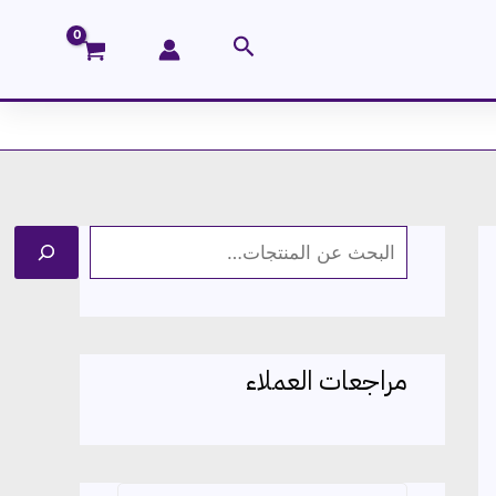
البحث
ا
ل
ب
ح
مراجعات العملاء
ث