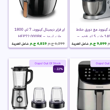
 كينوود مع دورق خلاط
اير فراير ديجيتال كينوود، 7 لتر، 1800
زجاجي، 1400 وات، 5 لتر، فضي –
وات، اسود – HFP72.000BK
السعر
السعر
السعر
السعر
KHH01.120
م
9,899
ج.م
6,299
ج.م
4,819
ج.م
شامل الضريبة
شامل الضريبة
الأصلي
الحالي
الأصلي
الحالي
هو:
هو:
هو:
هو:
10,999 ج.م.
9,899 ج.م.
6,299 ج.م.
4,819 ج.م.
Oops! Out Of Stock
Oops! Out
22% -