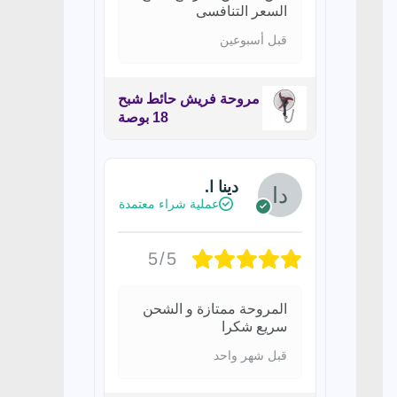
السعر التنافسى
قبل أسبوعين
مروحة فريش حائط شبح
18 بوصة
دينا ا.
عملية شراء معتمدة
5/5
المروحة ممتازة و الشحن
سريع شكرا
قبل شهر واحد