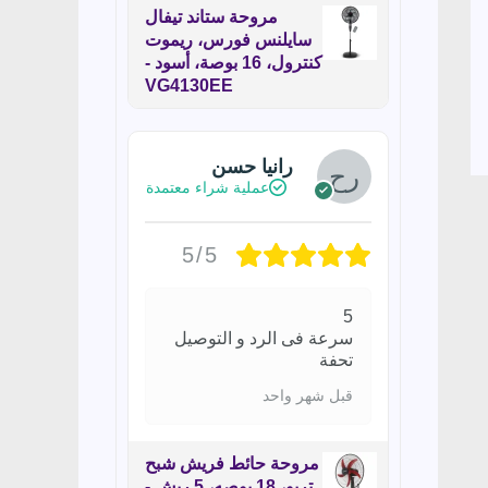
مروحة ستاند تيفال
سايلنس فورس، ريموت
كنترول، 16 بوصة، أسود -
VG4130EE
رانيا حسن
عملية شراء معتمدة
5/5
5
سرعة فى الرد و التوصيل
تحفة
قبل شهر واحد
مروحة حائط فريش شبح
تربو، 18 بوصه، 5 ريش -