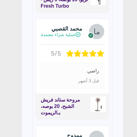
Fresh Turbo
محمد القصبي
عملية شراء معتمدة
5/5
راضي
قبل 3 أشهر
مروحة ستاند فريش
الشبح، 20 بوصه،
بـالريموت
ممدوح