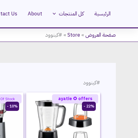
خطي
لى
الرئيسية
كل المنتجات
About
tact Us
لمحتوى
صفحة العروض
»
Store
»
#كينوود
#كينوود
ayatie 🌻 offers
 Of Stock
10% -
22% -