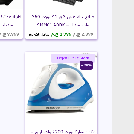
صانع ساندوتش 3 في 1 كينوود، 750
وات، ستيل – SMM01.A0BK
استانلس – 00SS
السعر
السعر
2,399
ج.م
1,799
ج.م
7,999
ج.م
شامل الضريبة
الأصلي
الحالي
هو:
هو:
2,399 ج.م.
1,799 ج.م.
Oops! Out Of Stock
28% -
مكواة بخار كينوود، 2200 وات، ازرق –