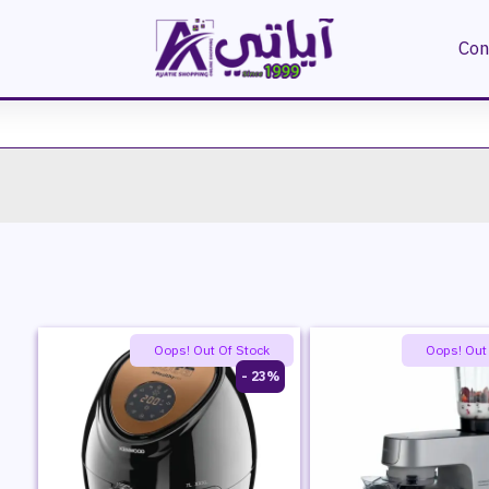
Con
Oops! Out Of Stock
Oops! Out
23% -