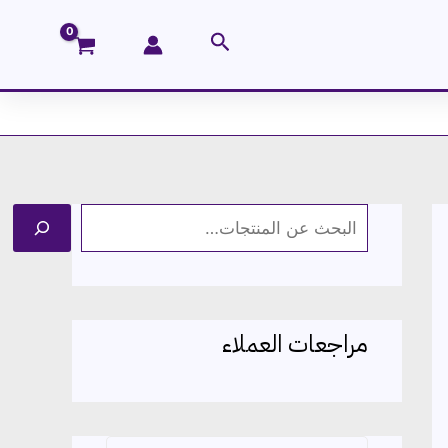
البحث
ا
ل
ب
ح
مراجعات العملاء
ث