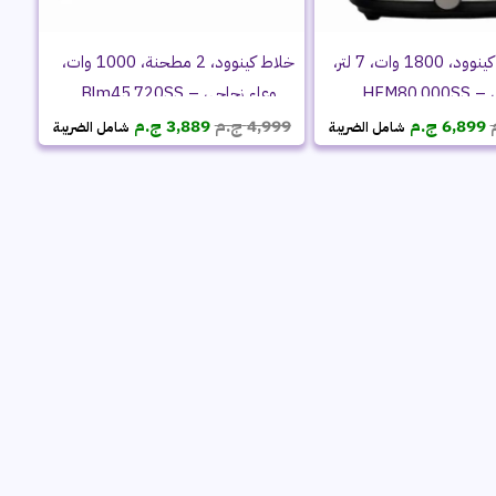
قلاية هوائية كينوود، 1800 وات، 7 لتر،
خلاط كينوود، 2 مطحنة، 1000 وات،
HFM80.0
وعاء زجاجي – Blm45.720SS
السعر
السعر
السعر
السعر
6,899
ج.م
4,999
ج.م
3,889
ج.م
شامل الضريبة
شامل الضريبة
الأصلي
الحالي
الأصلي
الحالي
هو:
هو:
هو:
هو:
7,999 ج.م.
6,899 ج.م.
4,999 ج.م.
3,889 ج.م.