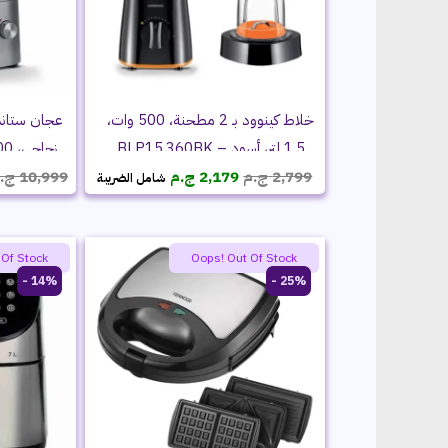
خلاط كينوود بـ 2 مطحنة، 500 وات،
عجان ستاند
1.5 لتر، أسود – BLP15.360BK
السعر
السعر
SI
2,799
ج.م
2,179
ج.م
10,999
ج.
شامل الضريبة
الأصلي
الحالي
هو:
هو:
2,799 ج.م.
2,179 ج.م.
 Of Stock
Oops! Out Of Stock
14% -
25% -