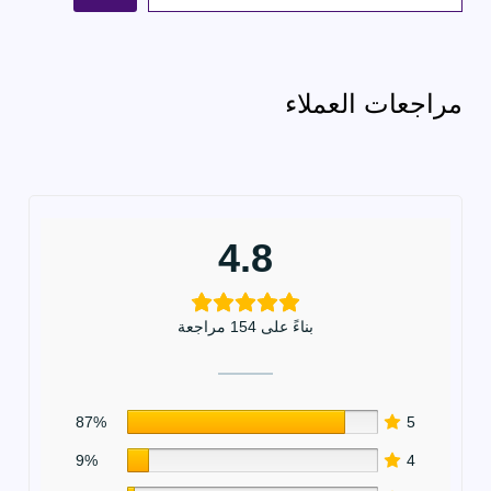
ل
ب
ح
مراجعات العملاء
ث
4.8
بناءً على 154 مراجعة
87%
5
9%
4