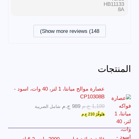
Show more reviews (148)
المنتجات
عصارة موالح ميانتا، 1 لتر، 40 وات، اسود -
CP10308B
ا
ا
1,199
ج.م
989
ج.م
شامل الضريبة
ل
ل
هَتُوفِّرُ
210
ج.م
س
س
ع
ع
ر
ر