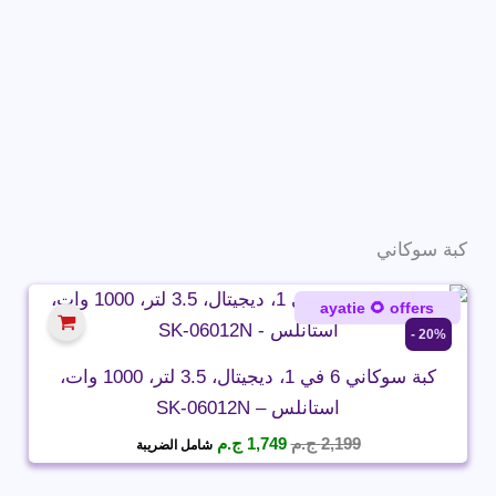
كبة سوكاني
ayatie 🌻 offers
20% -
كبة سوكاني 6 في 1، ديجيتال، 3.5 لتر، 1000 وات،
استانلس – SK-06012N
السعر
السعر
2,199
ج.م
1,749
ج.م
شامل الضريبة
الأصلي
الحالي
هو:
هو: