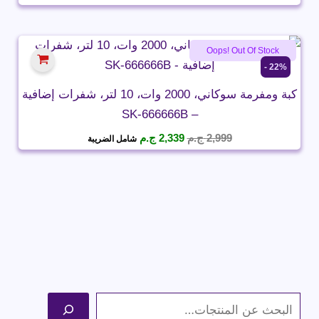
الأصلي
الحالي
هو:
هو:
3,999 ج.م.
2,949 ج.م.
Oops! Out Of Stock
22% -
كبة ومفرمة سوكاني، 2000 وات، 10 لتر، شفرات إضافية
– SK-666666B
السعر
السعر
2,999
ج.م
2,339
ج.م
شامل الضريبة
الأصلي
الحالي
هو:
هو:
2,999 ج.م.
2,339 ج.م.
ا