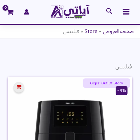
خطي
البحث
لى
لمحتوى
صفحة العروض
»
Store
»
فيليبس
فيليبس
Oops! Out Of Stock
9% -