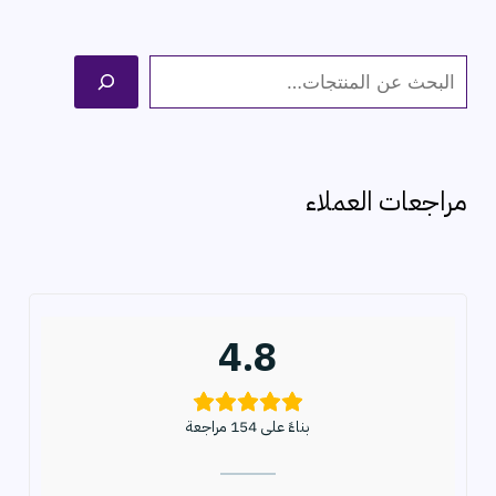
ا
ل
ب
ح
مراجعات العملاء
ث
4.8
بناءً على 154 مراجعة