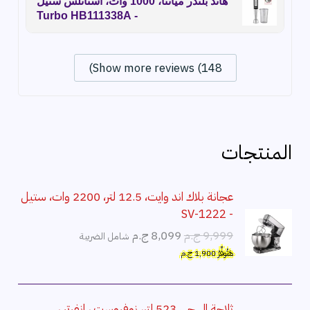
هاند بلندر ميانتا، 1000 وات، استانلس ستيل
- Turbo HB111338A
Show more reviews (148)
المنتجات
عجانة بلاك اند وايت، 12.5 لتر، 2200 وات، ستيل
- SV-1222
ا
ا
9,999
ج.م
8,099
ج.م
شامل الضريبة
ل
ل
هَتُوفِّرُ
1,900
ج.م
س
س
ع
ع
ر
ر
ثلاجة ال جي 523 لتر، نوفروست ، انفرتر ،