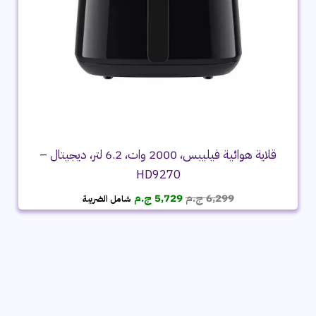
قلاية هوائية فيليبس، 2000 وات، 6.2 لتر، ديجيتال –
HD9270
السعر
السعر
6,299
ج.م
5,729
ج.م
شامل الضريبة
الأصلي
الحالي
هو:
هو:
6,299 ج.م.
5,729 ج.م.