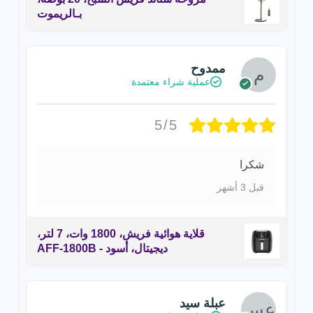
بـالريموت
ممدوح
عملية شراء معتمدة
5/5
شكرا
قبل 3 أشهر
قلاية هوائية فريش، 1800 وات، 7 لتر،
ديجيتال، أسود - AFF-1800B
عبلة سيد