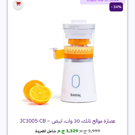
34% -
عصارة موالح تانك، 30 وات، ابيض – JC3005-CB
السعر
السعر
1,999
ج.م
1,329
ج.م
شامل الضريبة