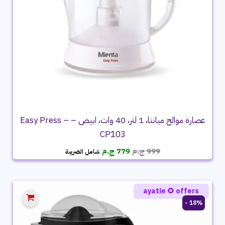
عصارة موالح ميانتا، 1 لتر، 40 وات، ابيض – Easy Press –
CP103
السعر
السعر
999
ج.م
779
ج.م
شامل الضريبة
الأصلي
الحالي
هو:
هو:
999 ج.م.
779 ج.م.
ayatie 🌻 offers
18% -