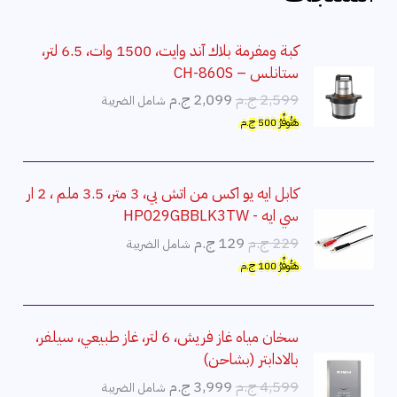
كبة ومفرمة بلاك آند وايت، 1500 وات، 6.5 لتر،
ستانلس – CH-860S
ا
ا
2,599
ج.م
2,099
ج.م
شامل الضريبة
ل
ل
هَتُوفِّرُ
500
ج.م
س
س
ع
ع
ر
ر
كابل ايه يو اكس من اتش بي، 3 متر، 3.5 ملم ، 2 ار
ا
ا
سي ايه - HP029GBBLK3TW
ل
ل
ا
ا
229
ج.م
129
ج.م
شامل الضريبة
أ
ح
ل
ل
هَتُوفِّرُ
100
ج.م
ص
ا
س
س
ل
ل
ع
ع
ي
ي
ر
ر
سخان مياه غاز فريش، 6 لتر، غاز طبيعي، سيلفر،
ه
ه
ا
ا
بالادابتر (بشاحن)
و
و
ل
ل
ا
ا
4,599
ج.م
3,999
ج.م
:
:
شامل الضريبة