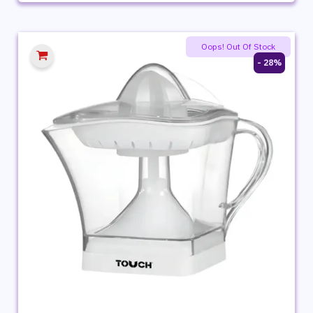
الأصلي
الحالي
هو:
هو:
1,999 ج.م.
1,329 ج.م.
Oops! Out Of Stock
28% -