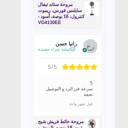
مروحة ستاند تيفال
سايلنس فورس، ريموت
كنترول، 16 بوصة، أسود -
VG4130EE
رانيا حسن
عملية شراء معتمدة
5/5
5
سرعة فى الرد و التوصيل
تحفة
قبل شهر واحد
مروحة حائط فريش شبح
تربو، 18 بوصه، 5 ريش -