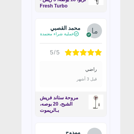
Fresh Turbo
محمد القصبي
عملية شراء معتمدة
5/5
راضي
قبل 3 أشهر
مروحة ستاند فريش
الشبح، 20 بوصه،
بـالريموت
ممدوح