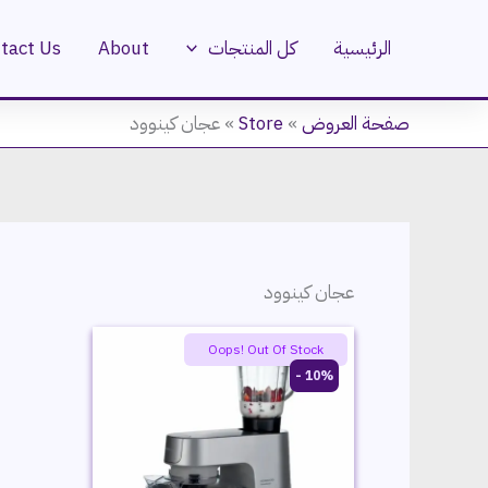
خطي
لى
الرئيسية
كل المنتجات
About
tact Us
لمحتوى
صفحة العروض
»
Store
»
عجان كينوود
عجان كينوود
Oops! Out Of Stock
10% -