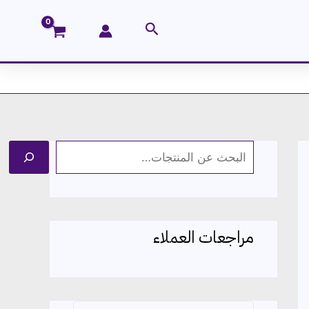
البحث
ا
ل
ب
ح
مراجعات العملاء
ث