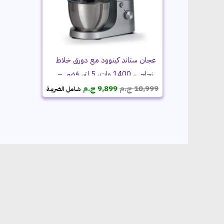
عجان ستاند كينوود مع دورق خلاط
زجاجي، 1400 وات، 5 لتر، فضي –
السعر
السعر
KHH01.120SI
10,999
ج.م
9,899
ج.م
شامل الضريبة
الأصلي
الحالي
هو:
هو:
10,999 ج.م.
9,899 ج.م.