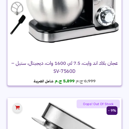
عجان بلاك اند وايت، 7.5 لتر، 1600 وات، ديجيتال، ستيل –
SV-7560D
السعر
السعر
6,999
ج.م
5,899
ج.م
شامل الضريبة
الأصلي
الحالي
هو:
هو:
6,999 ج.م.
5,899 ج.م.
Oops! Out Of Stock
9% -