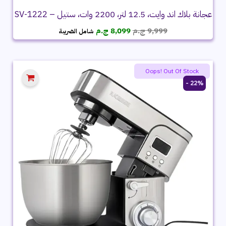
عجانة بلاك اند وايت، 12.5 لتر، 2200 وات، ستيل – SV-1222
السعر
السعر
9,999
ج.م
8,099
ج.م
شامل الضريبة
الأصلي
الحالي
هو:
هو:
9,999 ج.م.
8,099 ج.م.
Oops! Out Of Stock
22% -