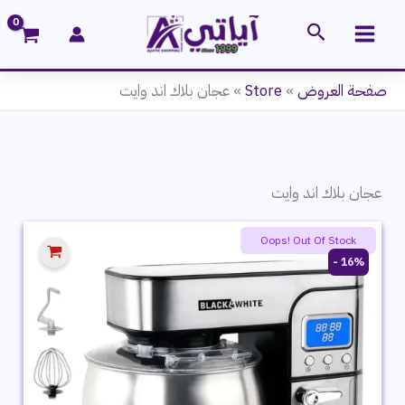
خطي
البحث
لى
لمحتوى
صفحة العروض
»
Store
»
عجان بلاك اند وايت
عجان بلاك اند وايت
Oops! Out Of Stock
16% -