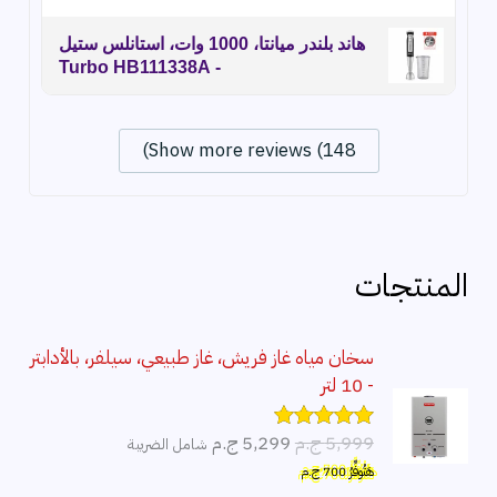
هاند بلندر ميانتا، 1000 وات، استانلس ستيل
- Turbo HB111338A
Show more reviews (148)
المنتجات
سخان مياه غاز فريش، غاز طبيعي، سيلفر، بالأدابتر
- 10 لتر
ا
ا
5,999
ج.م
5,299
ج.م
شامل الضريبة
تم التقييم
5.00
من 5
ل
ل
هَتُوفِّرُ
700
ج.م