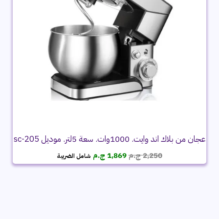
عجان من بلاك اند وايت. 1000وات. سعة 5لتر. موديل sc-205
السعر
السعر
2,250
ج.م
1,869
ج.م
شامل الضريبة
الأصلي
الحالي
هو:
هو:
2,250 ج.م.
1,869 ج.م.