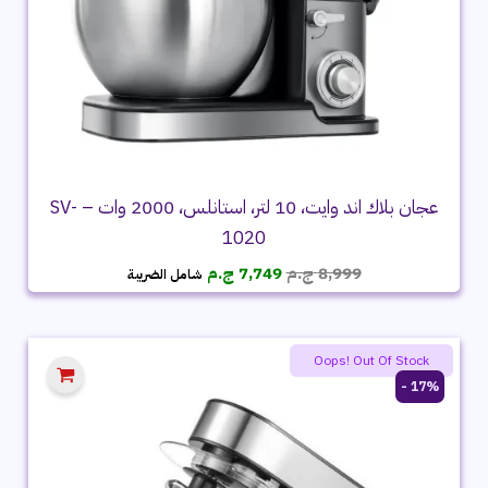
عجان بلاك اند وايت، 10 لتر، استانلس، 2000 وات – SV-
1020
السعر
السعر
8,999
ج.م
7,749
ج.م
شامل الضريبة
الأصلي
الحالي
هو:
هو:
8,999 ج.م.
7,749 ج.م.
Oops! Out Of Stock
17% -