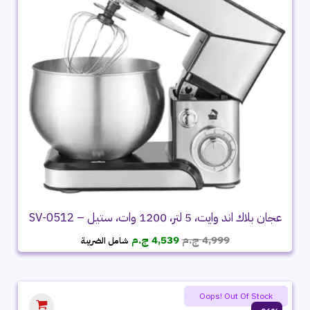
عجان بلاك اند وايت، 5 لتر، 1200 وات، ستيل – SV-0512
السعر
السعر
4,999
ج.م
4,539
ج.م
شامل الضريبة
الأصلي
الحالي
هو:
هو:
4,999 ج.م.
4,539 ج.م.
Oops! Out Of Stock