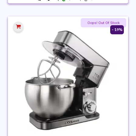
الأصلي
الحالي
هو:
هو:
7,999 ج.م.
5,919 ج.م.
Oops! Out Of Stock
19% -