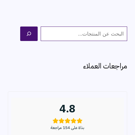
ا
ل
ب
ح
مراجعات العملاء
ث
4.8
بناءً على 154 مراجعة