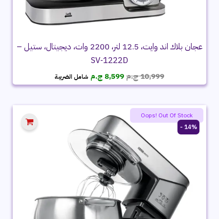
عجان بلاك اند وايت، 12.5 لتر، 2200 وات، ديجيتال، ستيل –
SV-1222D
السعر
السعر
10,999
ج.م
8,599
ج.م
شامل الضريبة
الأصلي
الحالي
هو:
هو:
10,999 ج.م.
8,599 ج.م.
Oops! Out Of Stock
14% -