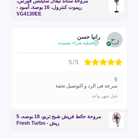
مروحة ستاند تيفال سايلنس فورس،
ريموت كنترول، 16 بوصة، أسود -
VG4130EE
رانيا حسن
عملية شراء معتمدة
5/5
5
سرعة فى الرد و التوصيل تحفة
قبل شهر واحد
مروحة حائط فريش شبح تربو، 18 بوصه، 5
ريش - Fresh Turbo