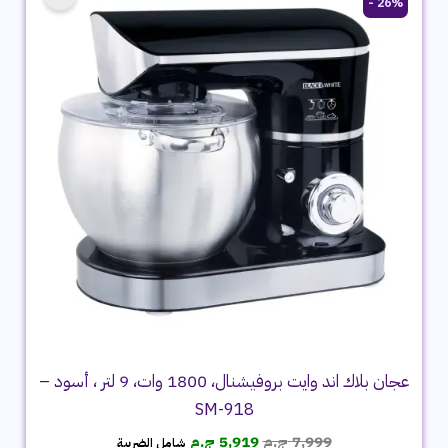
26% -
عجان بلاك اند وايت بروفيشنال، 1800 وات، 9 لتر ، أسود –
SM-918
السعر
السعر
7,999
ج.م
5,919
ج.م
شامل الضريبة