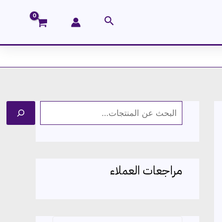
البحث
ا
ل
ب
ح
مراجعات العملاء
ث