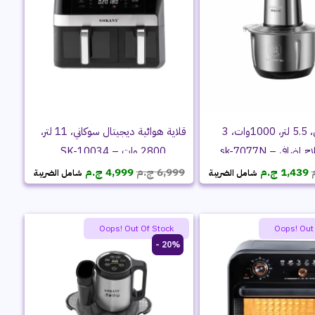
كبة سوكاني، 5.5 لتر، 1000وات، 3
قلاية هوائية ديجيتال سوكاني، 11 لتر،
ضافي – sk-7077N
2800 وات – SK-10034
السعر
السعر
السعر
السعر
1,439
ج.م
6,999
ج.م
4,999
ج.م
شامل الضريبة
شامل الضريبة
الأصلي
الحالي
الأصلي
الحالي
هو:
هو:
هو:
هو:
1,799 ج.م.
1,439 ج.م.
6,999 ج.م.
4,999 ج.م.
Oops! Out Of Stock
Oops! Out
20% -