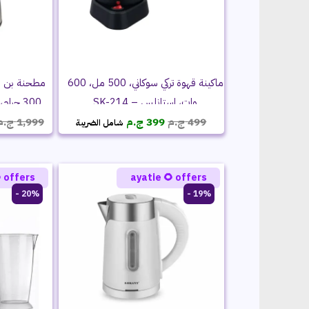
ماكينة قهوة تركي سوكاني، 500 مل، 600
300 جرام، استانلس – SK-156N
وات، استانلس – SK-214
السعر
السعر
ج.م
1,999
ج.م
399
ج.م
499
شامل الضريبة
الحالي
الأصلي
هو:
هو:
399 ج.م.
499 ج.م.
 offers
ayatie 🌻 offers
20% -
19% -