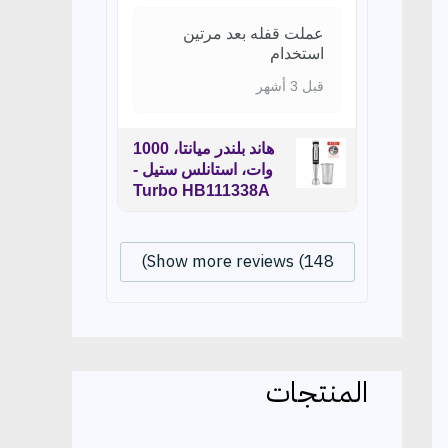
عملت قفله بعد مرتين
استخدام
قبل 3 أشهر
هاند بلندر ميانتا، 1000
وات، استانلس ستيل -
Turbo HB111338A
Show more reviews (148)
المنتجات