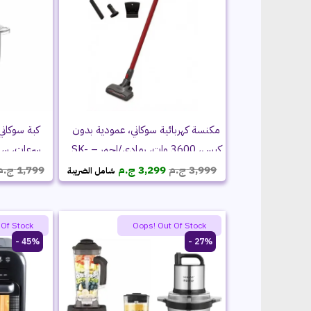
مكنسة كهربائية سوكاني، عمودية بدون
كيس، 3600 وات، رمادي/احمر – SK-
سرعات، سلاح ا
السعر
السعر
13027
3,999
ج.م
3,299
ج.م
1,799
ج.م
شامل الضريبة
الأصلي
الحالي
هو:
هو:
3,999 ج.م.
3,299 ج.م.
 Of Stock
Oops! Out Of Stock
45% -
27% -