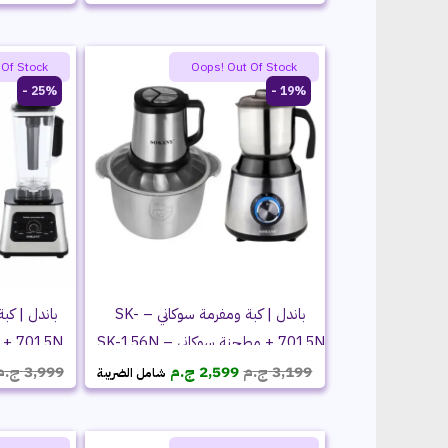
الأصلي
الحالي
هو:
هو:
2,499 ج.م.
1,899 ج.م.
 Of Stock
Oops! Out Of Stock
25% -
19% -
باندل | كبة ومفرمة سوكاني – SK-
7015N + مطحنة سوكاني – SK-156N
15N
السعر
السعر
3,199
ج.م
2,599
ج.م
3,999
ج.م
شامل الضريبة
الأصلي
الحالي
هو:
هو:
3,199 ج.م.
2,599 ج.م.