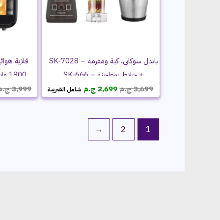
باندل سوكاني، كبة ومفرمة – SK-7028
قلاية هوائي
+ خلاط بمطحنة – SK-666
السعر
السعر
3,699
ج.م
2,699
ج.م
3,999
ج.م
شامل الضريبة
الأصلي
الحالي
هو:
هو:
3,699 ج.م.
2,699 ج.م.
←
2
1