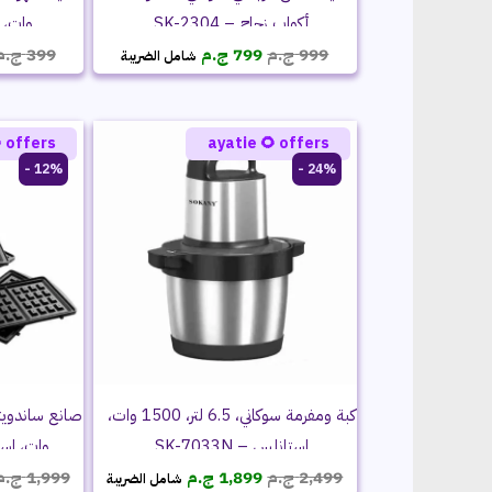
 SK-205
أكواب زجاج – SK-2304
السعر
السعر
ج.م
399
ج.م
799
ج.م
999
شامل الضريبة
الحالي
الأصلي
هو:
هو:
799 ج.م.
999 ج.م.
 offers
ayatie 🌻 offers
12% -
24% -
كبة ومفرمة سوكاني، 6.5 لتر، 1500 وات،
 – KJ-302
استانلس – SK-7033N
السعر
السعر
ج.م
1,999
ج.م
1,899
ج.م
2,499
شامل الضريبة