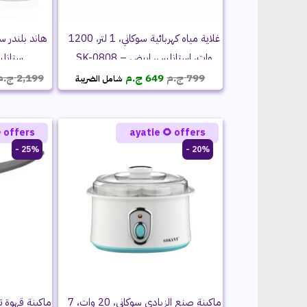
غلاية مياه كهربائية سوكاني، 1 لتر، 1200
 SK-758-4N
وات، استانلس، ابيض – SK-0808
السعر
السعر
ج.م
2,199
ج.م
649
ج.م
799
شامل الضريبة
الحالي
الأصلي
هو:
هو:
649 ج.م.
799 ج.م.
 offers
ayatie 🌻 offers
25% -
20% -
ماكينة صنع الزبادي سوكاني، 20 وات، 7