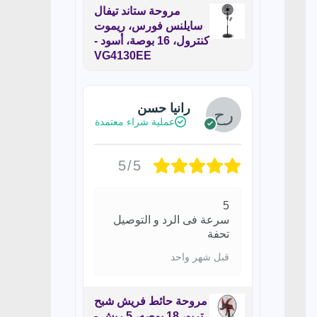
مروحة ستاند تيفال
سايلنس فورس، ريموت
كنترول، 16 بوصة، أسود -
VG4130EE
رانيا حسن
عملية شراء معتمدة
5/5
5
سرعة فى الرد و التوصيل
تحفة
قبل شهر واحد
مروحة حائط فريش شبح
تربو، 18 بوصه، 5 ريش -