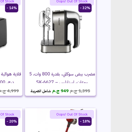
 Of Stock
Oops! Out Of Stock
14% -
32% -
مضرب بيض سوكاني، بقدرة 800 وات، 5
سرعات، استانلس – SK-6627
درج، 3400 وات – SK-8047
السعر
السعر
1,395
ج.م
949
ج.م
4,999
ج.م
شامل الضريبة
الأصلي
الحالي
هو:
هو:
1,395 ج.م.
949 ج.م.
 Of Stock
Oops! Out Of Stock
20% -
18% -