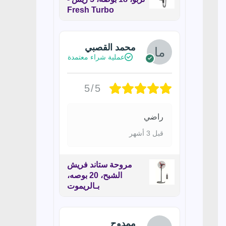
Fresh Turbo
محمد القصبي
عملية شراء معتمدة
5/5
راضي
قبل 3 أشهر
مروحة ستاند فريش
الشبح، 20 بوصه،
بـالريموت
ممدوح