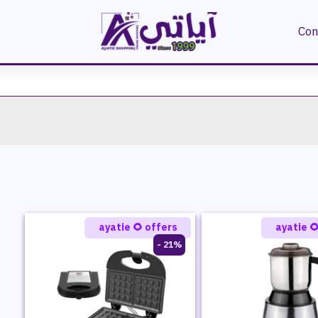
Con
ayatie 🌻 offers
ayatie 
21% -