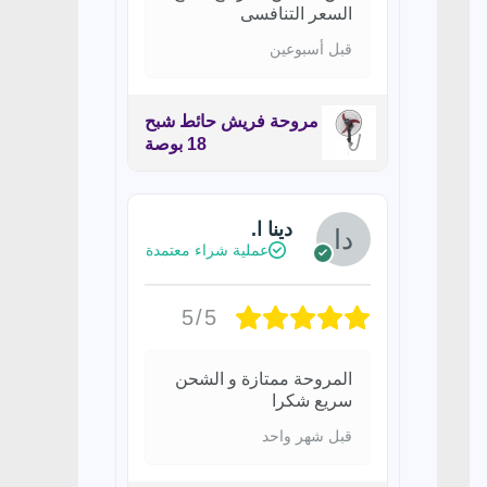
السعر التنافسى
قبل أسبوعين
مروحة فريش حائط شبح
18 بوصة
دينا ا.
عملية شراء معتمدة
5/5
المروحة ممتازة و الشحن
سريع شكرا
قبل شهر واحد