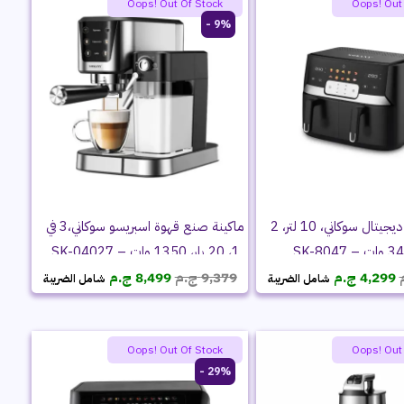
Oops! Out Of Stock
Oops! Out
9% -
قلاية هوائية ديجيتال سوكاني، 10 لتر، 2
ماكينة صنع قهوة اسبريسو سوكاني،3 في
1، 20 بار، 1350 وات – SK-04027
السعر
السعر
السعر
السعر
4,299
ج.م
9,379
ج.م
8,499
ج.م
شامل الضريبة
شامل الضريبة
الأصلي
الحالي
الأصلي
الحالي
هو:
هو:
هو:
هو:
4,999 ج.م.
4,299 ج.م.
9,379 ج.م.
8,499 ج.م.
Oops! Out Of Stock
Oops! Out
29% -