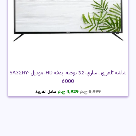
شاشة تلفزيون ساري، 32 بوصة، بدقة HD، موديل SA32RY-
6000
السعر
السعر
5,999
ج.م
4,929
ج.م
شامل الضريبة
الأصلي
الحالي
هو:
هو:
5,999 ج.م.
4,929 ج.م.