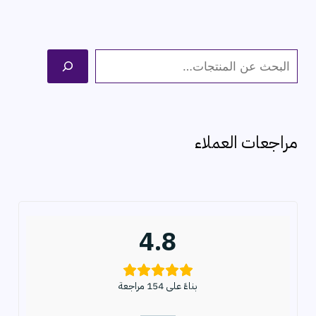
ا
ل
ب
ح
مراجعات العملاء
ث
4.8
بناءً على 154 مراجعة