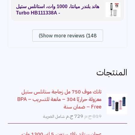
هاند بلندر ميانتا، 1000 وات، استانلس ستيل
- Turbo HB111338A
Show more reviews (148)
المنتجات
تانك موڤ 750 مل زجاجة ستانلس ستيل
معزولة حراريًا 304 – مانعة للتسريب – BPA
Free – ضمان سنة
ا
ا
819
ج.م
729
ج.م
شامل الضريبة
ل
ل
س
س
عجان ستاند بلاك ستون، 5 لتر، 1300 وات،