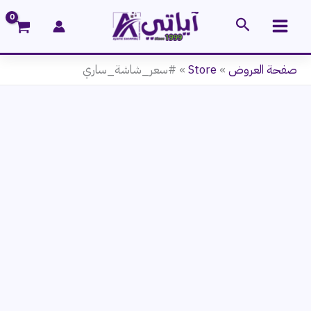
خطي
البحث
لى
لمحتوى
صفحة العروض
»
Store
»
#سعر_شاشة_ساري