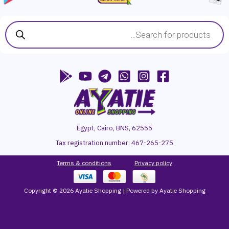
,
,
ل
ل
.
.
3
9
ي
ي
Products
9
9
search
ه
ه
9
9
و
و
:
:
ج
ج
7
9
.
.
8
9
م
م
9
9
.
.
ج
ج
Egypt, Cairo, BNS, 62555
.
.
Tax registration number:
467-265-275
م
م
.
.
Terms & conditions
P
rivacy
policy
Copyright © 2026 Ayatie Shopping | Powered by Ayatie Shopping