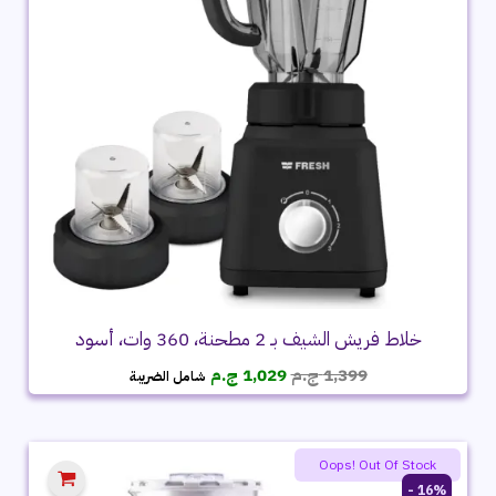
خلاط فريش الشيف بـ 2 مطحنة، 360 وات، أسود
السعر
السعر
1,399
ج.م
1,029
ج.م
شامل الضريبة
الأصلي
الحالي
هو:
هو:
1,399 ج.م.
1,029 ج.م.
Oops! Out Of Stock
16% -