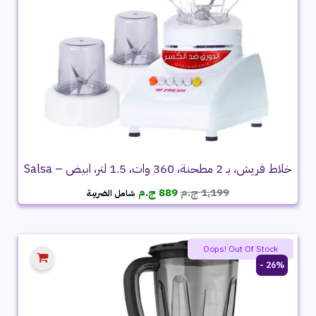
خلاط فريش، بـ 2 مطحنة، 360 وات، 1.5 لتر، ابيض – Salsa
السعر
السعر
1,199
ج.م
889
ج.م
شامل الضريبة
الأصلي
الحالي
هو:
هو:
1,199 ج.م.
889 ج.م.
Oops! Out Of Stock
26% -