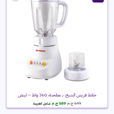
خلاط فريش الشبح، بـ مطحنة، 360 واط – ابيض
السعر
السعر
699
ج.م
589
ج.م
شامل الضريبة
الأصلي
الحالي
هو:
هو: