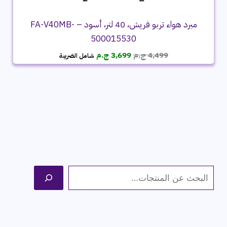
مبرد هواء تربو فريش، 40 لتر، أسود – FA-V40MB-
500015530
السعر
السعر
4,499
ج.م
3,699
ج.م
شامل الضريبة
الأصلي
الحالي
هو:
هو:
4,499 ج.م.
3,699 ج.م.
ا
ل
ب
ح