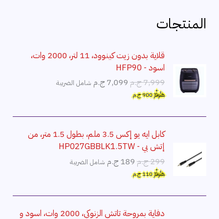
المنتجات
قلاية بدون زيت كينوود، 11 لتر، 2000 وات،
اسود - HFP90
ا
ا
7,999
ج.م
7,099
ج.م
شامل الضريبة
ل
ل
هَتُوفِّرُ
900
ج.م
س
س
ع
ع
ر
ر
كابل ايه يو إكس 3.5 ملم، بطول 1.5 متر، من
ا
ا
إتش بي - HP027GBBLK1.5TW
ل
ل
ا
ا
299
ج.م
189
ج.م
شامل الضريبة
أ
ح
ل
ل
هَتُوفِّرُ
110
ج.م
ص
ا
س
س
ل
ل
ع
ع
ي
ي
ر
ر
دفاية بمروحة تاتش الزنوكي، 2000 وات، اسود و
ه
ه