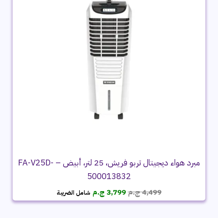
مبرد هواء ديجيتال تربو فريش، 25 لتر، أبيض – FA-V25D-
500013832
السعر
السعر
4,499
ج.م
3,799
ج.م
شامل الضريبة
الأصلي
الحالي
هو:
هو: