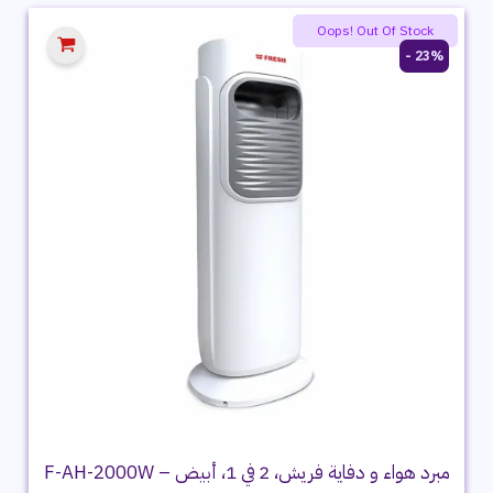
4,499 ج.م.
3,799 ج.م.
Summer product sale
Oops! Out Of Stock
23% -
مبرد هواء و دفاية فريش، 2 في 1، أبيض – F-AH-2000W