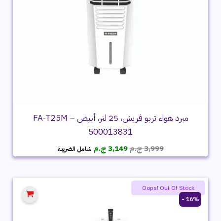
مبرد هواء تربو فريش، 25 لتر، أبيض – FA-T25M
500013831
السعر
السعر
3,999
ج.م
3,149
ج.م
شامل الضريبة
الأصلي
الحالي
هو:
هو:
3,999 ج.م.
3,149 ج.م.
Summer product sale
Oops! Out Of Stock
16% -