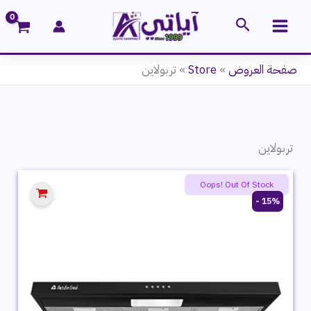
خطي
البحث
لى
لمحتوى
صفحة العروض
»
Store
»
تربولاين
تربولاين
Oops! Out Of Stock
15% -