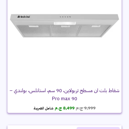
شفاط بلت ان مسطح تربولاين، 90 سم، استانلس، بولندي –
90 Pro max
السعر
السعر
9,999
ج.م
8,499
ج.م
شامل الضريبة
الأصلي
الحالي
هو:
هو:
9,999 ج.م.
8,499 ج.م.