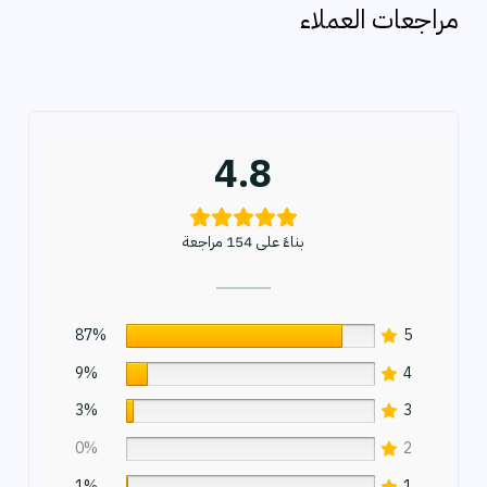
ح
مراجعات العملاء
ث
4.8
بناءً على 154 مراجعة
87%
5
9%
4
3%
3
0%
2
1%
1