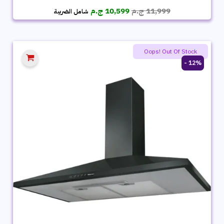
السعر
السعر
11,999
ج.م
10,599
ج.م
شامل الضريبة
الأصلي
الحالي
هو:
هو:
11,999 ج.م.
10,599 ج.م.
Oops! Out Of Stock
12% -