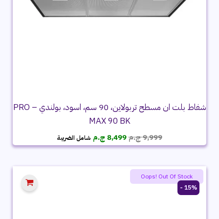
شفاط بلت ان مسطح تربولاين، 90 سم، اسود، بولندي – PRO
MAX 90 BK
السعر
السعر
9,999
ج.م
8,499
ج.م
شامل الضريبة
الأصلي
الحالي
هو:
هو:
9,999 ج.م.
8,499 ج.م.
Oops! Out Of Stock
15% -