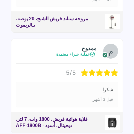
مروحة ستاند فريش الشبح، 20 بوصه،
بـالريموت
ممدوح
عملية شراء معتمدة
5/5
شكرا
قبل 3 أشهر
قلاية هوائية فريش، 1800 وات، 7 لتر،
ديجيتال، أسود - AFF-1800B