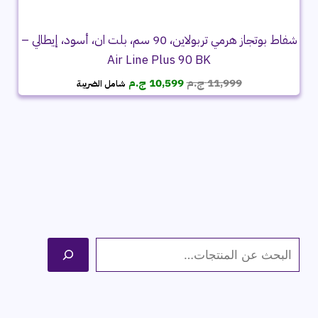
شفاط بوتجاز هرمي تربولاين، 90 سم، بلت ان، أسود، إيطالي –
Air Line Plus 90 BK
السعر
السعر
11,999
ج.م
10,599
ج.م
شامل الضريبة
الأصلي
الحالي
هو:
هو:
11,999 ج.م.
10,599 ج.م.
ا
ل
ب