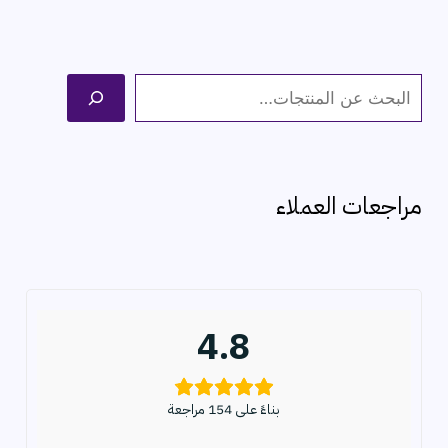
ا
ل
ب
ح
مراجعات العملاء
ث
4.8
بناءً على 154 مراجعة