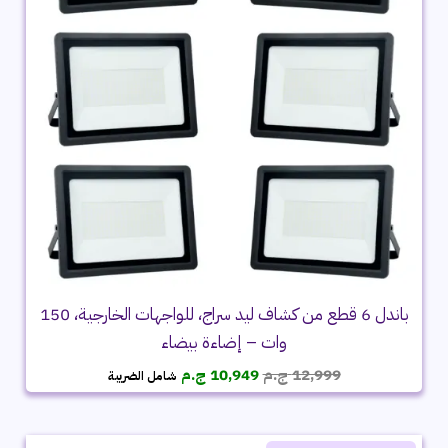
باندل 6 قطع من كشاف ليد سراج، للواجهات الخارجية، 150
وات – إضاءة بيضاء
السعر
السعر
12,999
ج.م
10,949
ج.م
شامل الضريبة
الأصلي
الحالي
هو:
هو:
12,999 ج.م.
10,949 ج.م.