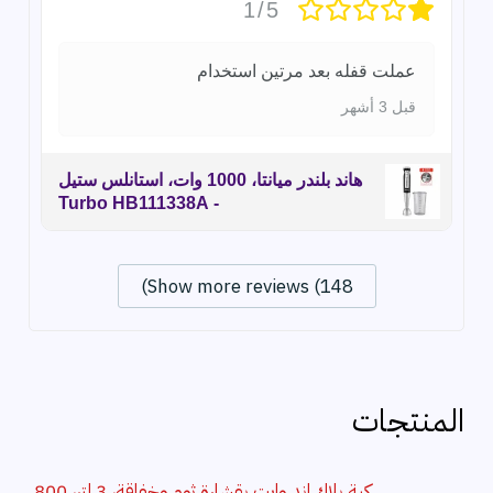
1/5
عملت قفله بعد مرتين استخدام
قبل 3 أشهر
هاند بلندر ميانتا، 1000 وات، استانلس ستيل
- Turbo HB111338A
Show more reviews (148)
المنتجات
كبة بلاك اند وايت بقشارة ثوم وخفاقة، 3 لتر، 800