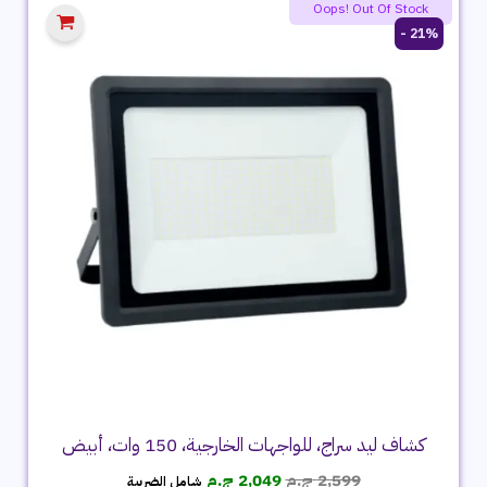
Oops! Out Of Stock
21% -
كشاف ليد سراج، للواجهات الخارجية، 150 وات، أبيض
السعر
السعر
2,599
ج.م
2,049
ج.م
شامل الضريبة