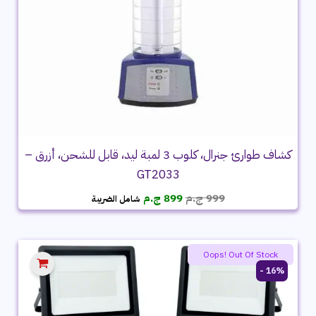
كشاف طوارئ جنرال، كلوب 3 لمبة ليد، قابل للشحن، أزرق –
GT2033
السعر
السعر
999
ج.م
899
ج.م
شامل الضريبة
الأصلي
الحالي
هو:
هو:
999 ج.م.
899 ج.م.
Oops! Out Of Stock
16% -