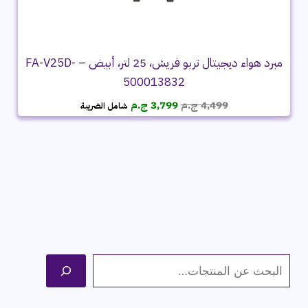
مبرد هواء ديجيتال تربو فريش، 25 لتر، أبيض – FA-V25D-
500013832
السعر
السعر
4,499
ج.م
3,799
ج.م
شامل الضريبة
الأصلي
الحالي
هو:
هو:
4,499 ج.م.
3,799 ج.م.
ا
ل