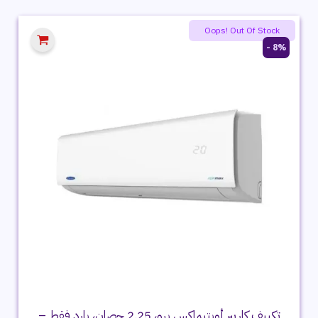
3,999 ج.م.
3,149 ج.م.
Oops! Out Of Stock
8% -
تكييف كاريير أوبتيماكس برو، 2.25 حصان، بارد فقط –