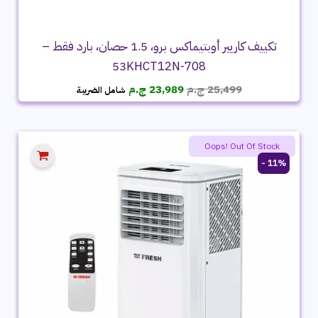
تكييف كاريير أوبتيماكس برو، 1.5 حصان، بارد فقط –
53KHCT12N-708
السعر
السعر
25,499
ج.م
23,989
ج.م
شامل الضريبة
الأصلي
الحالي
هو:
هو:
25,499 ج.م.
23,989 ج.م.
Oops! Out Of Stock
11% -