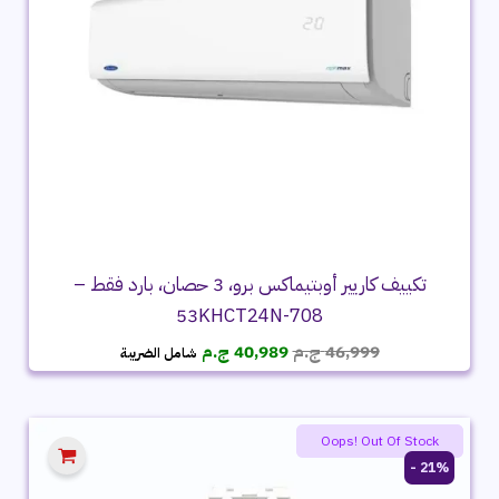
تكييف كاريير أوبتيماكس برو، 3 حصان، بارد فقط –
53KHCT24N-708
السعر
السعر
46,999
ج.م
40,989
ج.م
شامل الضريبة
الأصلي
الحالي
هو:
هو:
46,999 ج.م.
40,989 ج.م.
Summer product sale
Oops! Out Of Stock
21% -