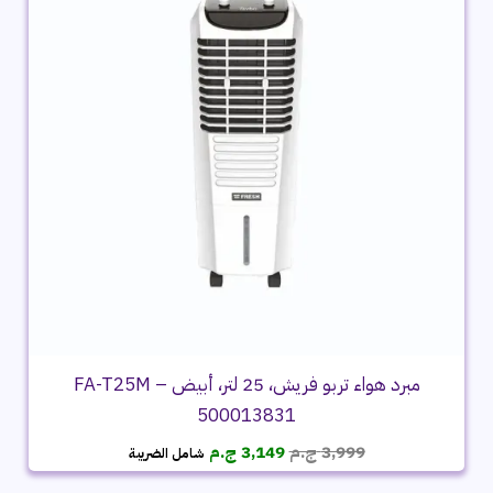
مبرد هواء تربو فريش، 25 لتر، أبيض – FA-T25M
500013831
السعر
السعر
3,999
ج.م
3,149
ج.م
شامل الضريبة
الأصلي
الحالي
هو:
هو: