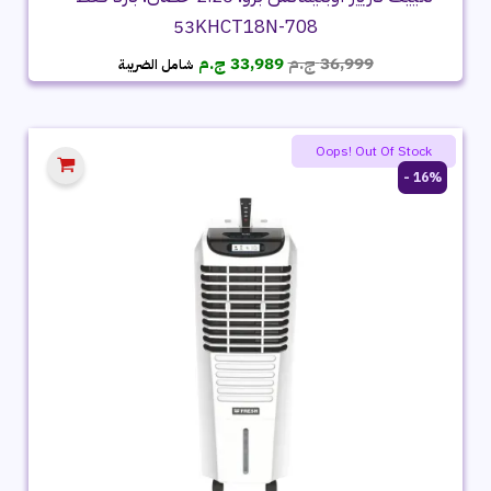
53KHCT18N-708
السعر
السعر
36,999
ج.م
33,989
ج.م
شامل الضريبة
الأصلي
الحالي
هو:
هو:
36,999 ج.م.
33,989 ج.م.
Summer product sale
Oops! Out Of Stock
16% -