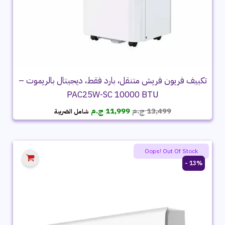
تكييف فريون فريش متنقل، بارد فقط، ديجيتال بالريموت –
PAC25W-SC 10000 BTU
السعر
السعر
13,499
ج.م
11,999
ج.م
شامل الضريبة
الأصلي
الحالي
هو:
هو:
13,499 ج.م.
11,999 ج.م.
Oops! Out Of Stock
13% -