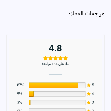
ب
ح
مراجعات العملاء
ث
4.8
بناءً على 154 مراجعة
87%
5
9%
4
3%
3