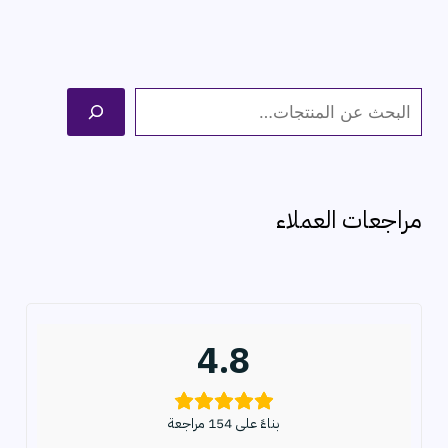
ا
ل
ب
ح
مراجعات العملاء
ث
4.8
بناءً على 154 مراجعة