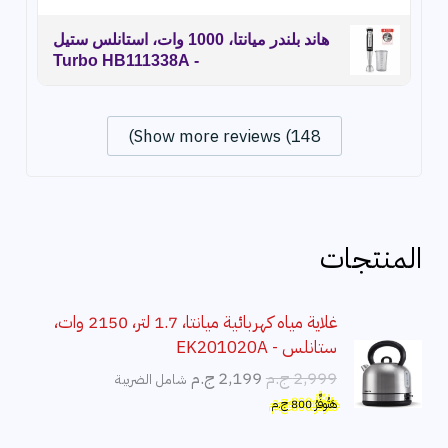
هاند بلندر ميانتا، 1000 وات، استانلس ستيل
- Turbo HB111338A
Show more reviews (148)
المنتجات
غلاية مياه كهربائية ميانتا، 1.7 لتر، 2150 وات،
ستانلس - EK201020A
ا
ا
2,999
ج.م
2,199
ج.م
شامل الضريبة
ل
ل
هَتُوفِّرُ
800
ج.م
س
س