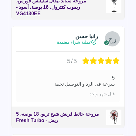
مروحة ستاند تيفال سايلنس فورس،
ريموت كنترول، 16 بوصة، أسود -
VG4130EE
رانيا حسن
عملية شراء معتمدة
5/5
5
سرعة فى الرد و التوصيل تحفة
قبل شهر واحد
مروحة حائط فريش شبح تربو، 18 بوصه، 5
ريش - Fresh Turbo