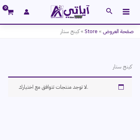
خطي
البحث
لى
لمحتوى
صفحة العروض
»
Store
»
كينج ستار
كينج ستار
لا توجد منتجات تتوافق مع اختيارك.