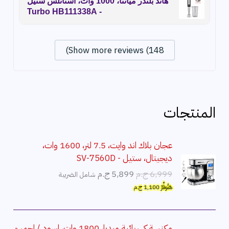
هاند بلندر ميانتا، 1000 وات، استانلس ستيل
- Turbo HB111338A
Show more reviews (148)
المنتجات
عجان بلاك اند وايت، 7.5 لتر، 1600 وات،
ديجيتال، ستيل - SV-7560D
ا
ا
6,999
ج.م
5,899
ج.م
شامل الضريبة
ل
ل
هَتُوفِّرُ
1,100
ج.م
س
س
ع
ع
ر
ر
مكنسة كهربائية ميديا، 1800 وات، اسود / احمر -