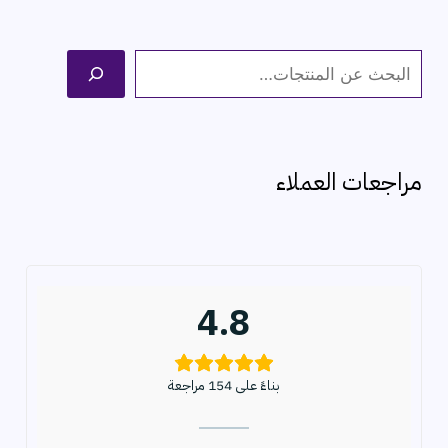
ا
ل
ب
ح
مراجعات العملاء
ث
4.8
بناءً على 154 مراجعة