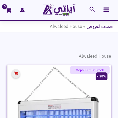
خطي
البحث
لى
لمحتوى
صفحة العروض
»
Alwaleed House
Alwaleed House
Oops! Out Of Stock
28% -