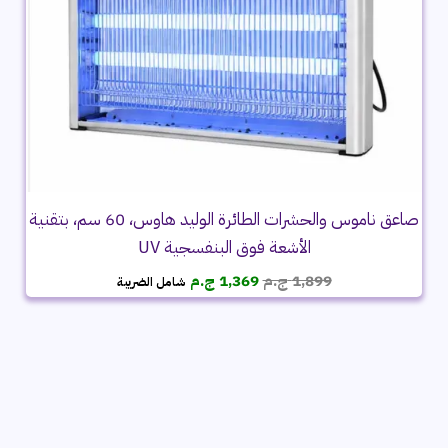
صاعق ناموس والحشرات الطائرة الوليد هاوس، 60 سم، بتقنية
الأشعة فوق البنفسجية UV
السعر
السعر
1,899
ج.م
1,369
ج.م
شامل الضريبة
الأصلي
الحالي
هو:
هو:
1,899 ج.م.
1,369 ج.م.